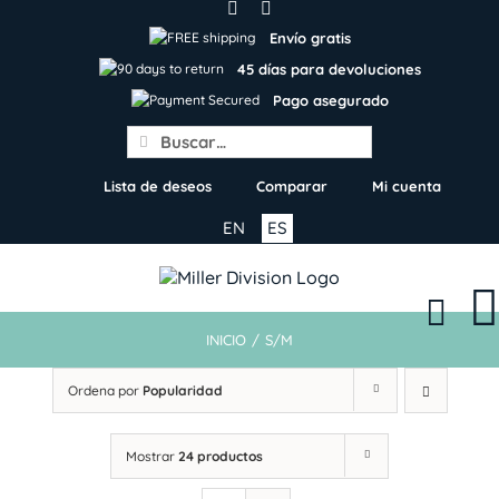
Skip
to
Envío gratis
content
45 días para devoluciones
Pago asegurado
Search
for:
Lista de deseos
Comparar
Mi cuenta
EN
ES
INICIO
/
S/M
Ordena por
Popularidad
Mostrar
24 productos