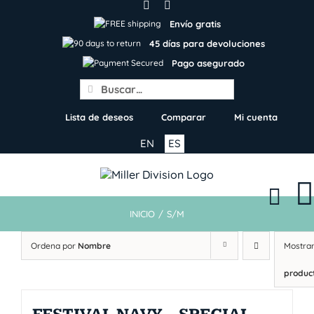
Skip
to
Envío gratis
content
45 días para devoluciones
Pago asegurado
Search
for:
Lista de deseos
Comparar
Mi cuenta
EN
ES
INICIO
/
S/M
Ordena por
Nombre
Mostra
produc