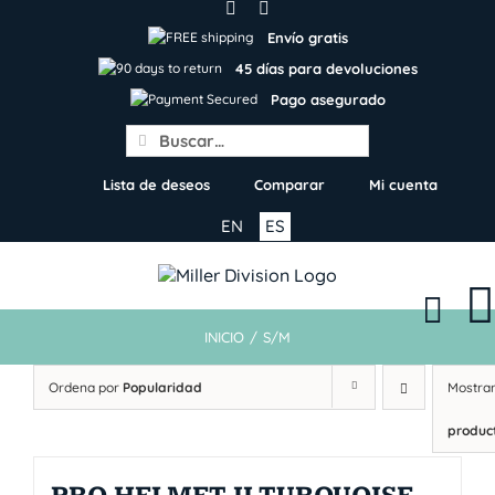
Skip
to
Envío gratis
content
45 días para devoluciones
Pago asegurado
Search
for:
Lista de deseos
Comparar
Mi cuenta
EN
ES
INICIO
/
S/M
Ordena por
Popularidad
Mostra
produc