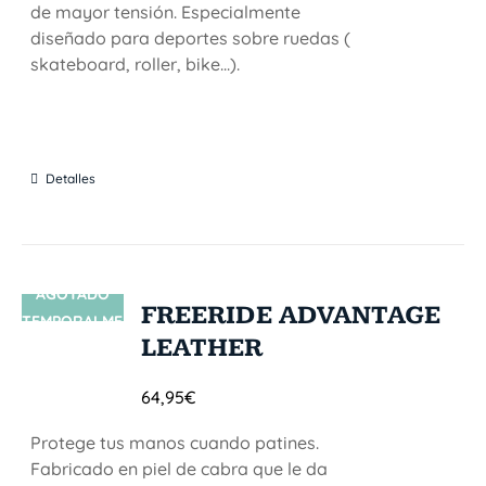
de mayor tensión. Especialmente
diseñado para deportes sobre ruedas (
skateboard, roller, bike...).
Detalles
AGOTADO
SIN STOCK
FREERIDE ADVANTAGE
TEMPORALME
LEATHER
NTE
64,95
€
Protege tus manos cuando patines.
Fabricado en piel de cabra que le da