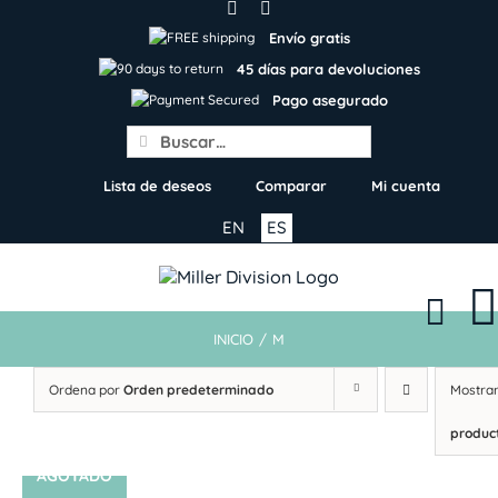
Skip
to
Envío gratis
content
45 días para devoluciones
Pago asegurado
Search
for:
Lista de deseos
Comparar
Mi cuenta
EN
ES
INICIO
/
M
Ordena por
Orden predeterminado
Mostra
produc
AGOTADO