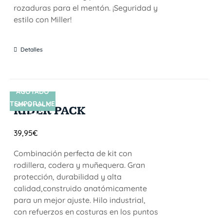
rozaduras para el mentón. ¡Seguridad y
estilo con Miller!
Detalles
AGOTADO
TEMPORALME
SIN STOCK
RIDER PACK
NTE
39,95
€
Combinación perfecta de kit con
rodillera, codera y muñequera. Gran
protección, durabilidad y alta
calidad,construido anatómicamente
para un mejor ajuste. Hilo industrial,
con refuerzos en costuras en los puntos