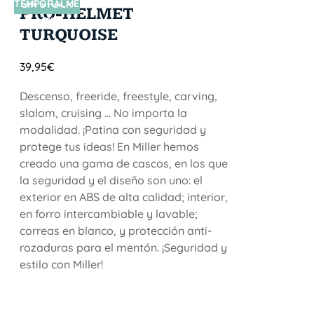
TEMPORALME
SIN STOCK
PRO-HELMET
NTE
TURQUOISE
39,95
€
Descenso, freeride, freestyle, carving,
slalom, cruising ... No importa la
modalidad. ¡Patina con seguridad y
protege tus ideas! En Miller hemos
creado una gama de cascos, en los que
la seguridad y el diseño son uno: el
exterior en ABS de alta calidad; interior,
en forro intercambiable y lavable;
correas en blanco, y protección anti-
rozaduras para el mentón. ¡Seguridad y
estilo con Miller!