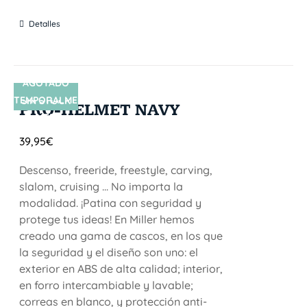
Detalles
AGOTADO
TEMPORALME
SIN STOCK
PRO-HELMET NAVY
NTE
39,95
€
Descenso, freeride, freestyle, carving,
slalom, cruising ... No importa la
modalidad. ¡Patina con seguridad y
protege tus ideas! En Miller hemos
creado una gama de cascos, en los que
la seguridad y el diseño son uno: el
exterior en ABS de alta calidad; interior,
en forro intercambiable y lavable;
correas en blanco, y protección anti-