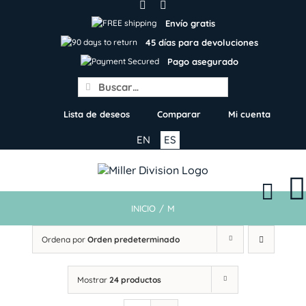
Skip
to
Envío gratis
content
45 días para devoluciones
Pago asegurado
Search
for:
Lista de deseos
Comparar
Mi cuenta
EN
ES
INICIO
/
M
Ordena por
Orden predeterminado
Mostrar
24 productos