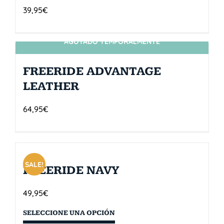
39,95
€
AGOTADO TEMPORALMENTE
SIN STOCK
FREERIDE ADVANTAGE
LEATHER
64,95
€
SALE!
FREERIDE NAVY
49,95
€
SELECCIONE UNA OPCIÓN