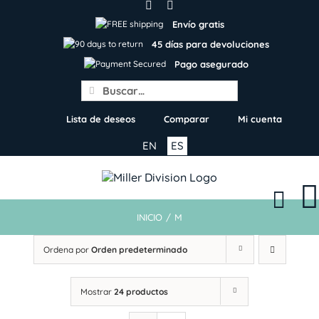
Skip
to
Envío gratis
content
45 días para devoluciones
Pago asegurado
Search
for:
Lista de deseos
Comparar
Mi cuenta
EN
ES
INICIO
/
M
Ordena por
Orden predeterminado
Mostrar
24 productos