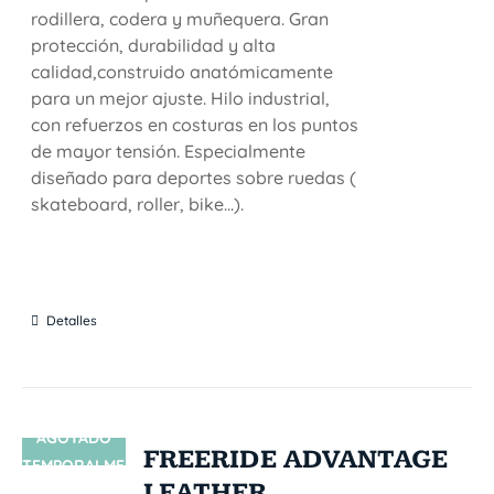
rodillera, codera y muñequera. Gran
protección, durabilidad y alta
calidad,construido anatómicamente
para un mejor ajuste. Hilo industrial,
con refuerzos en costuras en los puntos
de mayor tensión. Especialmente
diseñado para deportes sobre ruedas (
skateboard, roller, bike...).
Detalles
AGOTADO
SIN STOCK
FREERIDE ADVANTAGE
TEMPORALME
LEATHER
NTE