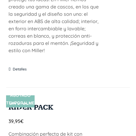
creado una gama de cascos, en los que
la seguridad y el diseño son uno: el
exterior en ABS de alta calidad; interior,
en forro intercambiable y lavable;
correas en blanco, y protección anti-
rozaduras para el mentón. ¡Seguridad y
estilo con Miller!
Detalles
AGOTADO
TEMPORALME
SIN STOCK
RIDER PACK
NTE
39,95
€
Combinación perfecta de kit con