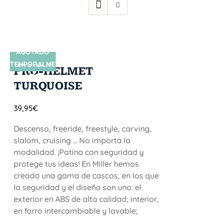
AGOTADO
TEMPORALME
SIN STOCK
PRO-HELMET
NTE
TURQUOISE
39,95
€
Descenso, freeride, freestyle, carving,
slalom, cruising ... No importa la
modalidad. ¡Patina con seguridad y
protege tus ideas! En Miller hemos
creado una gama de cascos, en los que
la seguridad y el diseño son uno: el
exterior en ABS de alta calidad; interior,
en forro intercambiable y lavable;