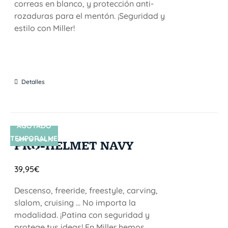
correas en blanco, y protección anti-
rozaduras para el mentón. ¡Seguridad y
estilo con Miller!
Detalles
AGOTADO
TEMPORALME
SIN STOCK
PRO-HELMET NAVY
NTE
39,95
€
Descenso, freeride, freestyle, carving,
slalom, cruising ... No importa la
modalidad. ¡Patina con seguridad y
protege tus ideas! En Miller hemos