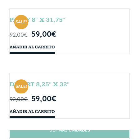
PARTY 8″ X 31,75″
SALE!
59,00
€
92,00
€
AÑADIR AL CARRITO
DESERT 8,25″ X 32″
SALE!
59,00
€
92,00
€
AÑADIR AL CARRITO
ÚLTIMAS UNIDADES