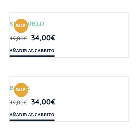
SEAWORLD
SALE!
34,00
€
49,00
€
AÑADIR AL CARRITO
BRYCE
SALE!
34,00
€
49,00
€
AÑADIR AL CARRITO