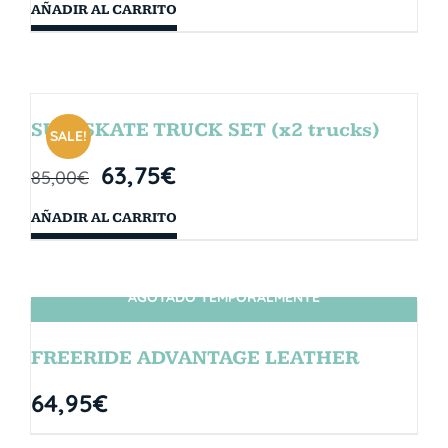
AÑADIR AL CARRITO
SURFSKATE TRUCK SET (x2 trucks)
SALE!
63,75
€
85,00
€
AÑADIR AL CARRITO
AGOTADO TEMPORALMENTE
SIN STOCK
FREERIDE ADVANTAGE LEATHER
64,95
€