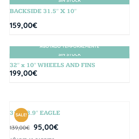
SIN STOCK
BACKSIDE 31.5″ X 10″
159,00
€
AGOTADO TEMPORALMENTE
SIN STOCK
32″ x 10″ WHEELS AND FINS
199,00
€
31″ x 8.9″ EAGLE
SALE!
95,00
€
139,00
€