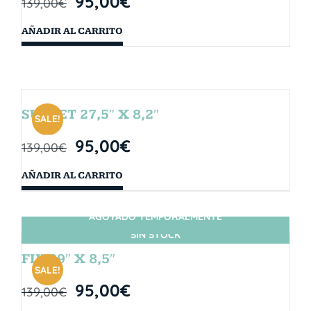
95,00
€
139,00
€
AÑADIR AL CARRITO
SUNSET 27,5″ X 8,2″
SALE!
95,00
€
139,00
€
AÑADIR AL CARRITO
AGOTADO TEMPORALMENTE
SIN STOCK
FIJI 29″ X 8,5″
SALE!
95,00
€
139,00
€