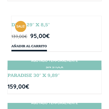
DROP 29″ X 8,5″
SALE!
95,00
€
139,00
€
AÑADIR AL CARRITO
AGOTADO TEMPORALMENTE
SIN STOCK
PARADISE 30″ X 9,89″
159,00
€
AGOTADO TEMPORALMENTE