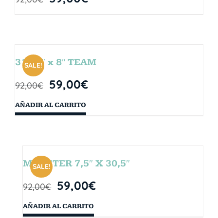
31.75″ x 8″ TEAM
SALE!
59,00
€
92,00
€
AÑADIR AL CARRITO
MONSTER 7,5″ X 30,5″
SALE!
59,00
€
92,00
€
AÑADIR AL CARRITO