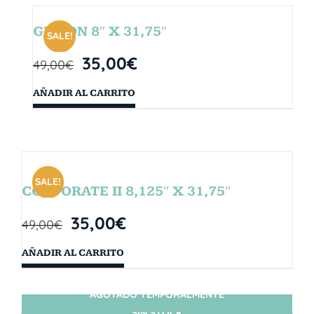
GIBSON 8″ X 31,75″
SALE!
35,00
€
49,00
€
AÑADIR AL CARRITO
SALE!
CORPORATE II 8,125″ X 31,75″
35,00
€
49,00
€
AÑADIR AL CARRITO
AGOTADO TEMPORALMENTE
SIN STOCK