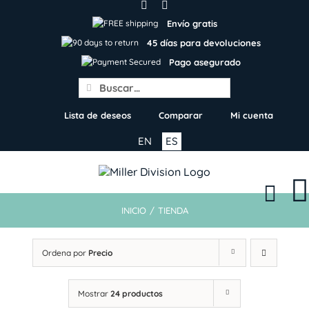
Skip
to
Envío gratis
content
45 días para devoluciones
Pago asegurado
Search
for:
Lista de deseos
Comparar
Mi cuenta
EN
ES
INICIO
/
TIENDA
Ordena por
Precio
Mostrar
24 productos