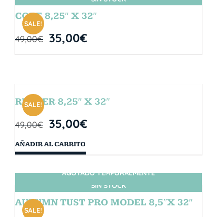
CORE 8,25″ X 32″
SALE!
35,00
€
49,00
€
RUBBER 8,25″ X 32″
SALE!
35,00
€
49,00
€
AÑADIR AL CARRITO
AGOTADO TEMPORALMENTE
SIN STOCK
AUTUMN TUST PRO MODEL 8,5″X 32″
SALE!