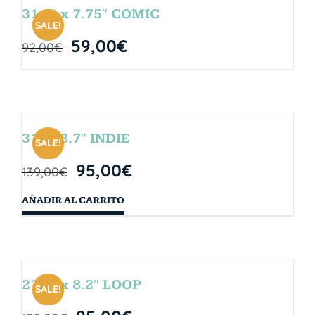
31.5″ x 7.75″ COMIC
SALE!
59,00
€
92,00
€
31″ x 8.7″ INDIE
SALE!
95,00
€
139,00
€
AÑADIR AL CARRITO
27.5″ x 8.2″ LOOP
SALE!