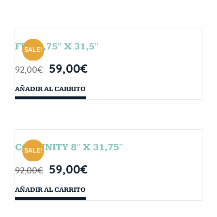
FUN 7,75″ X 31,5″
SALE!
59,00
€
92,00
€
AÑADIR AL CARRITO
COMUNITY 8″ X 31,75″
SALE!
59,00
€
92,00
€
AÑADIR AL CARRITO