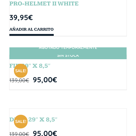
PRO-HELMET II WHITE
39,95
€
AÑADIR AL CARRITO
AGOTADO TEMPORALMENTE
SIN STOCK
FIJI 29″ X 8,5″
SALE!
95,00
€
139,00
€
DROP 29″ X 8,5″
SALE!
95,00
€
139,00
€