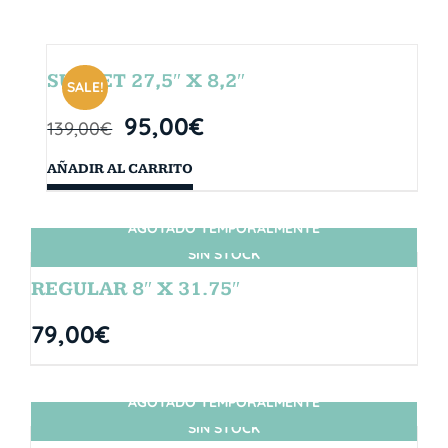
SUNSET 27,5″ X 8,2″
SALE!
95,00
€
139,00
€
AÑADIR AL CARRITO
AGOTADO TEMPORALMENTE
SIN STOCK
REGULAR 8″ X 31.75″
79,00
€
AGOTADO TEMPORALMENTE
SIN STOCK