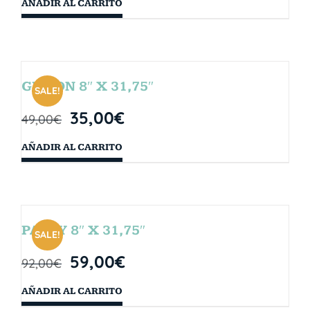
AÑADIR AL CARRITO
GIBSON 8″ X 31,75″
SALE!
35,00
€
49,00
€
AÑADIR AL CARRITO
PARTY 8″ X 31,75″
SALE!
59,00
€
92,00
€
AÑADIR AL CARRITO