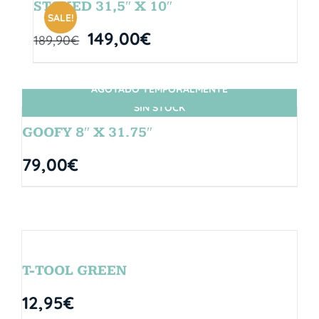
STOKED 31,5″ X 10″
SALE!
149,00
€
189,90
€
AGOTADO TEMPORALMENTE
SIN STOCK
GOOFY 8″ X 31.75″
79,00
€
T-TOOL GREEN
12,95
€