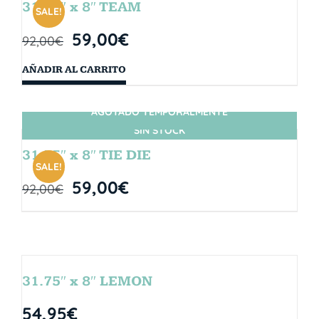
31.75″ x 8″ TEAM
SALE!
59,00
€
92,00
€
AÑADIR AL CARRITO
AGOTADO TEMPORALMENTE
SIN STOCK
31.75″ x 8″ TIE DIE
SALE!
59,00
€
92,00
€
31.75″ x 8″ LEMON
54,95
€