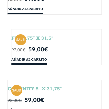
AÑADIR AL CARRITO
FUN 7,75″ X 31,5″
SALE!
59,00
€
92,00
€
AÑADIR AL CARRITO
COMUNITY 8″ X 31,75″
SALE!
59,00
€
92,00
€