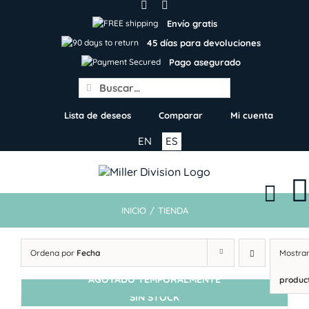
Skip
to
Envío gratis
content
45 días para devoluciones
Pago asegurado
Search
for:
Lista de deseos
Comparar
Mi cuenta
EN
ES
INICIO
/
TIENDA
Ordena por
Fecha
Mostra
AGOTADO TEMPORALMENTE
produc
SIN STOCK