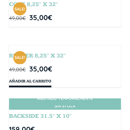
CORE 8,25″ X 32″
SALE!
35,00
€
49,00
€
RUBBER 8,25″ X 32″
SALE!
35,00
€
49,00
€
AÑADIR AL CARRITO
AGOTADO TEMPORALMENTE
SIN STOCK
BACKSIDE 31.5″ X 10″
159,00
€