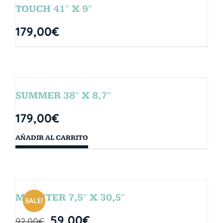
TOUCH 41″ X 9″
179,00
€
SUMMER 38″ X 8,7″
179,00
€
AÑADIR AL CARRITO
MONSTER 7,5″ X 30,5″
SALE!
59,00
€
92,00
€