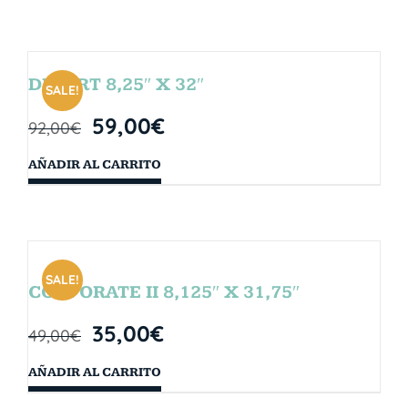
DESERT 8,25″ X 32″
SALE!
59,00
€
92,00
€
AÑADIR AL CARRITO
SALE!
CORPORATE II 8,125″ X 31,75″
35,00
€
49,00
€
AÑADIR AL CARRITO