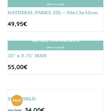
SIN STOCK
NATIONAL PARKS 20L – 30x13x42cm
49,95
€
AGOTADO TEMPORALMENTE
SIN STOCK
32″ x 8.75″ MAN
55,00
€
SEAWORLD
SALE!
34,00
€
49,00
€