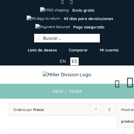
Skip
to
Envío gratis
content
45 días para devoluciones
Pago asegurado
Search
for:
Lista de deseos
Comparar
Mi cuenta
EN
ES
INICIO
/
TIENDA
Ordena por
Precio
Mostra
produc