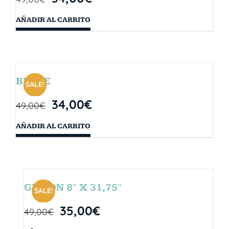
AÑADIR AL CARRITO
BRYCE
SALE!
34,00
€
49,00
€
AÑADIR AL CARRITO
GIBSON 8″ X 31,75″
SALE!
35,00
€
49,00
€