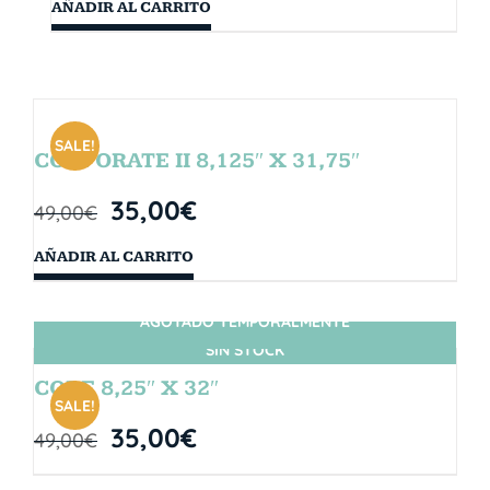
AÑADIR AL CARRITO
SALE!
CORPORATE II 8,125″ X 31,75″
35,00
€
49,00
€
AÑADIR AL CARRITO
AGOTADO TEMPORALMENTE
SIN STOCK
CORE 8,25″ X 32″
SALE!
35,00
€
49,00
€