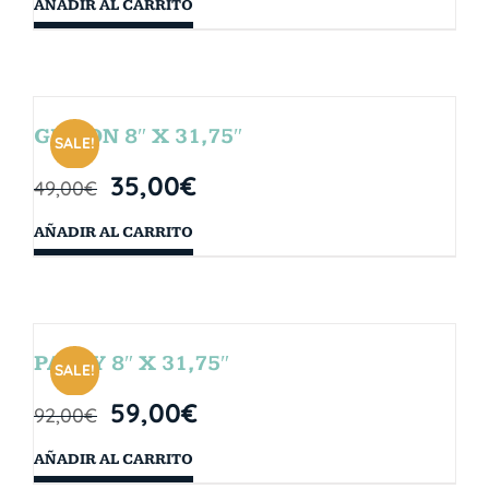
AÑADIR AL CARRITO
GIBSON 8″ X 31,75″
SALE!
35,00
€
49,00
€
AÑADIR AL CARRITO
PARTY 8″ X 31,75″
SALE!
59,00
€
92,00
€
AÑADIR AL CARRITO