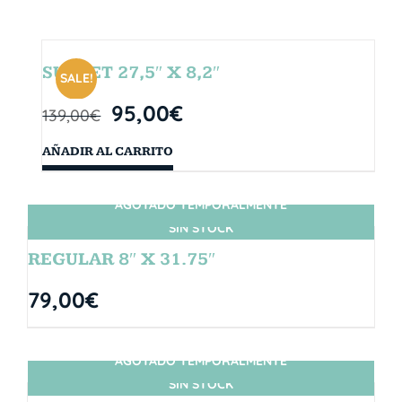
SUNSET 27,5″ X 8,2″
SALE!
95,00
€
139,00
€
AÑADIR AL CARRITO
AGOTADO TEMPORALMENTE
SIN STOCK
REGULAR 8″ X 31.75″
79,00
€
AGOTADO TEMPORALMENTE
SIN STOCK