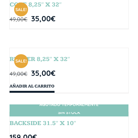
CORE 8,25″ X 32″
SALE!
35,00
€
49,00
€
RUBBER 8,25″ X 32″
SALE!
35,00
€
49,00
€
AÑADIR AL CARRITO
AGOTADO TEMPORALMENTE
SIN STOCK
BACKSIDE 31.5″ X 10″
159,00
€