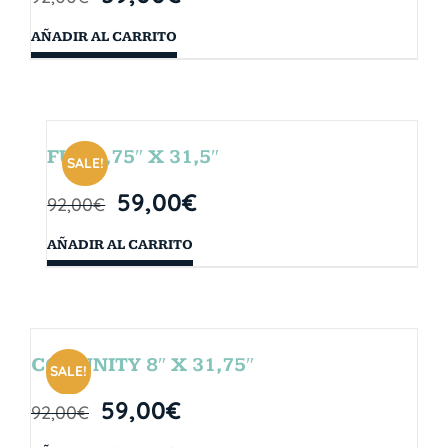
AÑADIR AL CARRITO
FUN 7,75″ X 31,5″
SALE!
59,00
€
92,00
€
AÑADIR AL CARRITO
COMUNITY 8″ X 31,75″
SALE!
59,00
€
92,00
€