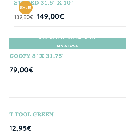
STOKED 31,5″ X 10″
SALE!
149,00
€
189,90
€
AGOTADO TEMPORALMENTE
SIN STOCK
GOOFY 8″ X 31.75″
79,00
€
T-TOOL GREEN
12,95
€