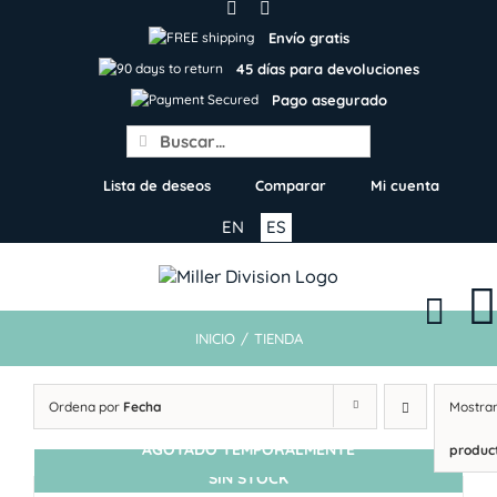
Skip
to
Envío gratis
content
45 días para devoluciones
Pago asegurado
Search
for:
Lista de deseos
Comparar
Mi cuenta
EN
ES
INICIO
/
TIENDA
Ordena por
Fecha
Mostra
AGOTADO TEMPORALMENTE
produc
SIN STOCK