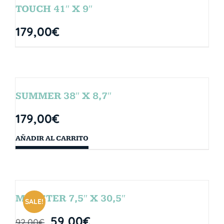
TOUCH 41″ X 9″
179,00
€
SUMMER 38″ X 8,7″
179,00
€
AÑADIR AL CARRITO
MONSTER 7,5″ X 30,5″
SALE!
59,00
€
92,00
€