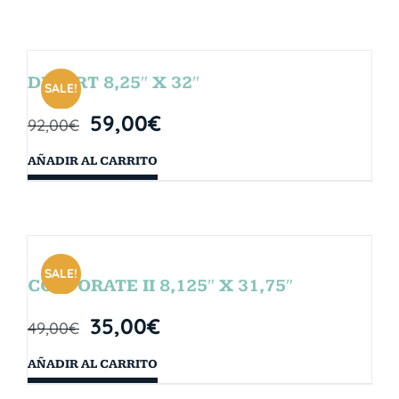
DESERT 8,25″ X 32″
SALE!
59,00
€
92,00
€
AÑADIR AL CARRITO
SALE!
CORPORATE II 8,125″ X 31,75″
35,00
€
49,00
€
AÑADIR AL CARRITO