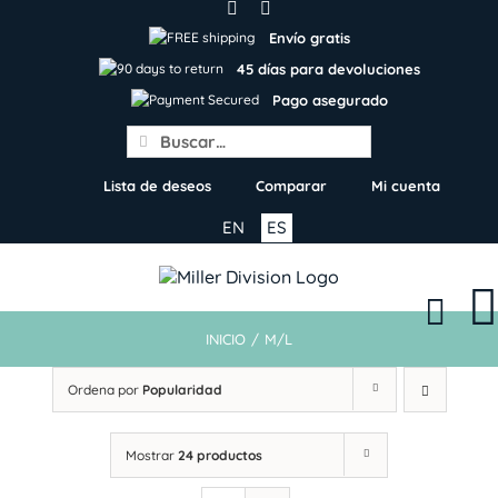
Skip
to
Envío gratis
content
45 días para devoluciones
Pago asegurado
Search
for:
Lista de deseos
Comparar
Mi cuenta
EN
ES
INICIO
/
M/L
Ordena por
Popularidad
Mostrar
24 productos