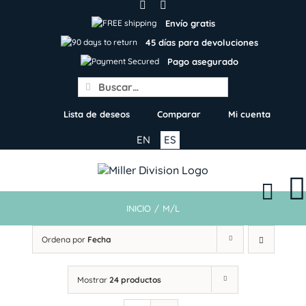
Skip
to
Envío gratis
content
45 días para devoluciones
Pago asegurado
Search
for:
Lista de deseos
Comparar
Mi cuenta
EN
ES
INICIO
/
M/L
Ordena por
Fecha
Mostrar
24 productos