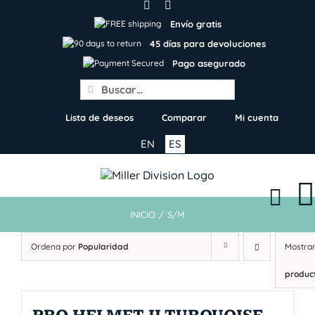
Skip
to
Envío gratis
content
45 días para devoluciones
Pago asegurado
Search
for:
Lista de deseos
Comparar
Mi cuenta
EN
ES
INICIO
/
S/M
Ordena por
Popularidad
Mostra
produc