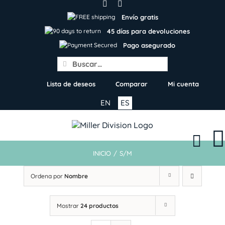
Skip
to
Envío gratis
content
45 días para devoluciones
Pago asegurado
Search
for:
Lista de deseos
Comparar
Mi cuenta
EN
ES
INICIO
/
S/M
Ordena por
Nombre
Mostrar
24 productos