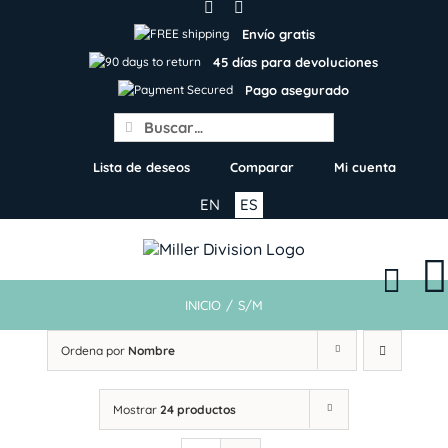
Skip
to
Envío gratis
content
45 días para devoluciones
Pago asegurado
Search
for:
Lista de deseos
Comparar
Mi cuenta
EN
ES
INICIO
/
S/M
Ordena por
Nombre
Mostrar
24 productos