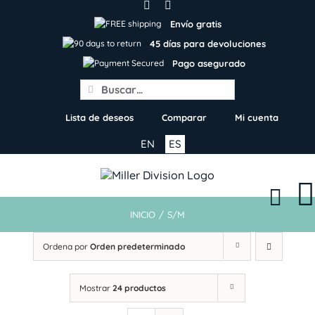
Skip
to
Envío gratis
content
45 días para devoluciones
Pago asegurado
Search
for:
Lista de deseos
Comparar
Mi cuenta
EN
ES
INICIO
/
S/M
Ordena por
Orden predeterminado
Mostrar
24 productos