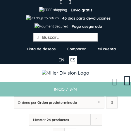
Skip
to
Envío gratis
content
45 días para devoluciones
Pago asegurado
Search
for:
Lista de deseos
Comparar
Mi cuenta
EN
ES
INICIO
/
S/M
Ordena por
Orden predeterminado
Mostrar
24 productos