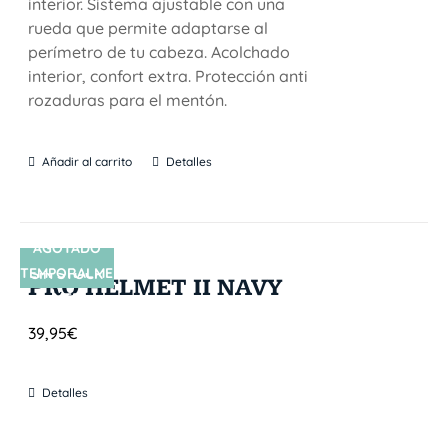
interior. Sistema ajustable con una
rueda que permite adaptarse al
perímetro de tu cabeza. Acolchado
interior, confort extra. Protección anti
rozaduras para el mentón.
Añadir al carrito
Detalles
AGOTADO
TEMPORALME
SIN STOCK
PRO HELMET II NAVY
NTE
39,95
€
Detalles