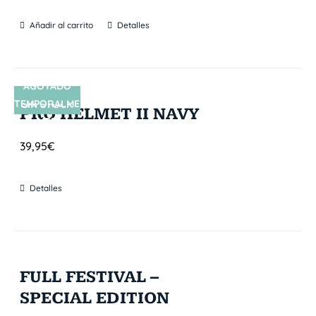
Añadir al carrito
Detalles
AGOTADO
TEMPORALME
SIN STOCK
PRO HELMET II NAVY
NTE
39,95
€
Detalles
FULL FESTIVAL –
SPECIAL EDITION