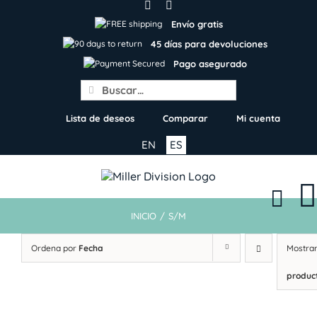
Skip
to
Envío gratis
content
45 días para devoluciones
Pago asegurado
Search
for:
Lista de deseos
Comparar
Mi cuenta
EN
ES
INICIO
/
S/M
Ordena por
Fecha
Mostra
produc