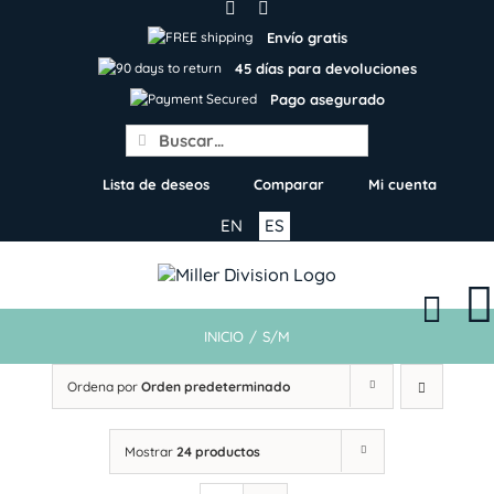
Skip
to
Envío gratis
content
45 días para devoluciones
Pago asegurado
Search
for:
Lista de deseos
Comparar
Mi cuenta
EN
ES
INICIO
/
S/M
Ordena por
Orden predeterminado
Mostrar
24 productos