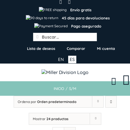
Skip
to
Envío gratis
content
45 días para devoluciones
Pago asegurado
Search
for:
Lista de deseos
Comparar
Mi cuenta
EN
ES
INICIO
/
S/M
Ordena por
Orden predeterminado
Mostrar
24 productos