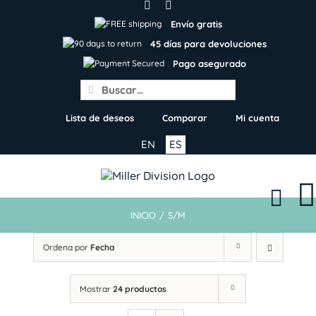
Skip
to
Envío gratis
content
45 días para devoluciones
Pago asegurado
Search
for:
Lista de deseos
Comparar
Mi cuenta
EN
ES
INICIO
/
S/M
Ordena por
Fecha
Mostrar
24 productos