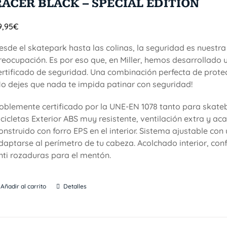
RACER BLACK – SPECIAL EDITION
9,95
€
esde el skatepark hasta las colinas, la seguridad es nuestra
reocupación. Es por eso que, en Miller, hemos desarrollado 
ertificado de seguridad. Una combinación perfecta de protecc
No dejes que nada te impida patinar con seguridad!
oblemente certificado por la UNE-EN 1078 tanto para skat
icicletas Exterior ABS muy resistente, ventilación extra y a
onstruido con forro EPS en el interior. Sistema ajustable co
daptarse al perímetro de tu cabeza. Acolchado interior, conf
nti rozaduras para el mentón.
Añadir al carrito
Detalles