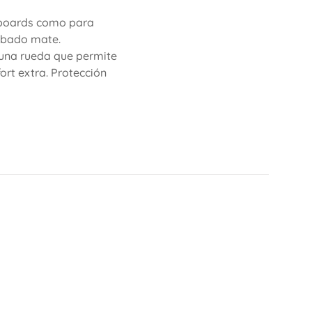
eboards como para
cabado mate.
n una rueda que permite
ort extra. Protección