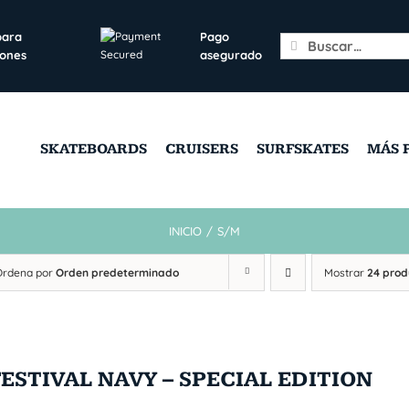
para
Pago
Search
iones
asegurado
for:
SKATEBOARDS
CRUISERS
SURFSKATES
MÁS 
INICIO
/
S/M
Ordena por
Orden predeterminado
Mostrar
24 prod
FESTIVAL NAVY – SPECIAL EDITION