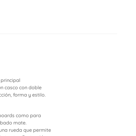
 principal
un casco con doble
ión, forma y estilo.
eboards como para
cabado mate.
n una rueda que permite