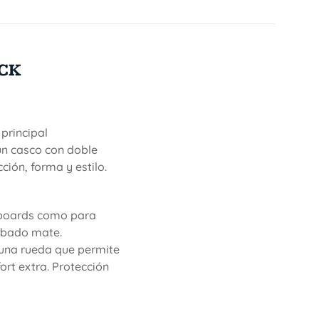
ACK
 principal
un casco con doble
ión, forma y estilo.
eboards como para
cabado mate.
n una rueda que permite
ort extra. Protección