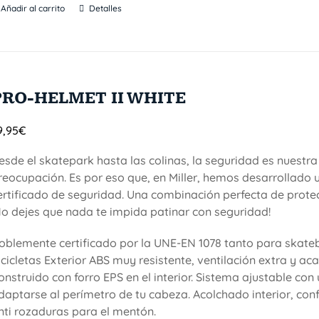
Añadir al carrito
Detalles
PRO-HELMET II WHITE
9,95
€
esde el skatepark hasta las colinas, la seguridad es nuestra
reocupación. Es por eso que, en Miller, hemos desarrollado 
ertificado de seguridad. Una combinación perfecta de protecc
No dejes que nada te impida patinar con seguridad!
oblemente certificado por la UNE-EN 1078 tanto para skat
icicletas Exterior ABS muy resistente, ventilación extra y a
onstruido con forro EPS en el interior. Sistema ajustable co
daptarse al perímetro de tu cabeza. Acolchado interior, conf
nti rozaduras para el mentón.