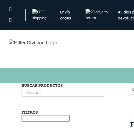
Skip
to
Envío
45 días 
content
gratis
devoluc
BUSCAR PRODUCTOS
FILTROS