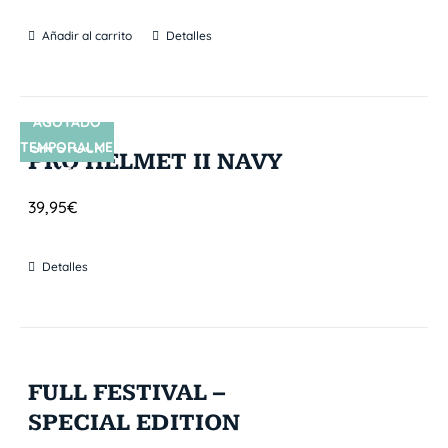
Añadir al carrito
Detalles
AGOTADO
TEMPORALME
SIN STOCK
PRO HELMET II NAVY
NTE
39,95
€
Detalles
FULL FESTIVAL –
SPECIAL EDITION