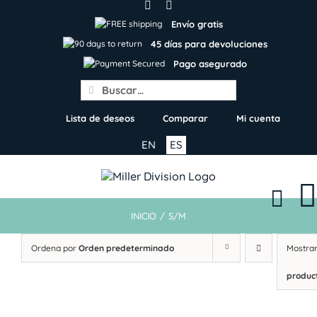
Skip
to
Envío gratis
content
45 días para devoluciones
Pago asegurado
Search
for:
Lista de deseos
Comparar
Mi cuenta
EN
ES
INICIO
/
S/M
Ordena por
Orden predeterminado
Mostra
produc