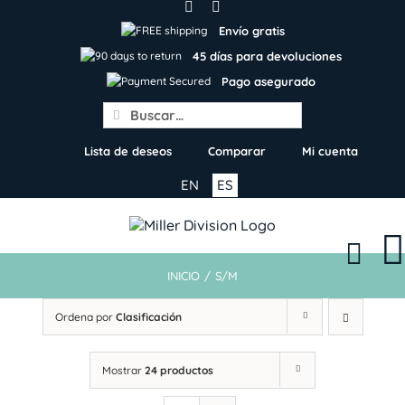
Skip
to
Envío gratis
content
45 días para devoluciones
Pago asegurado
Search
for:
Lista de deseos
Comparar
Mi cuenta
EN
ES
INICIO
/
S/M
Ordena por
Clasificación
Mostrar
24 productos