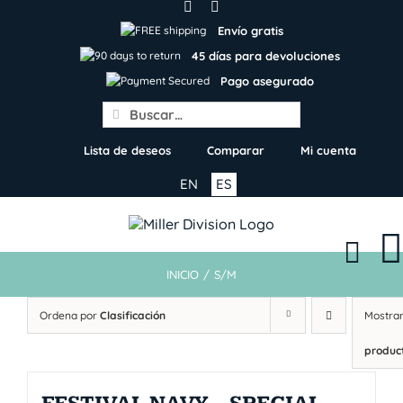
Skip
to
Envío gratis
content
45 días para devoluciones
Pago asegurado
Search
for:
Lista de deseos
Comparar
Mi cuenta
EN
ES
INICIO
/
S/M
Ordena por
Clasificación
Mostra
produc