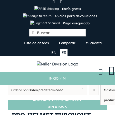
Skip
to
Envío gratis
content
45 días para devoluciones
Pago asegurado
Search
for:
Lista de deseos
Comparar
Mi cuenta
EN
ES
INICIO
/
M
Ordena por
Orden predeterminado
Mostra
AGOTADO TEMPORALMENTE
produc
SIN STOCK