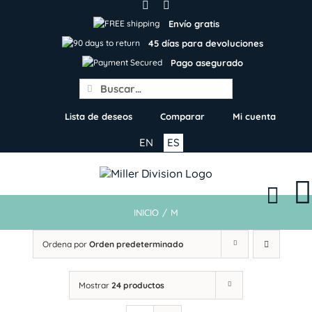
Skip
to
Envío gratis
content
45 días para devoluciones
Pago asegurado
Search
for:
Lista de deseos
Comparar
Mi cuenta
EN
ES
INICIO
/
M
Ordena por
Orden predeterminado
Mostrar
24 productos