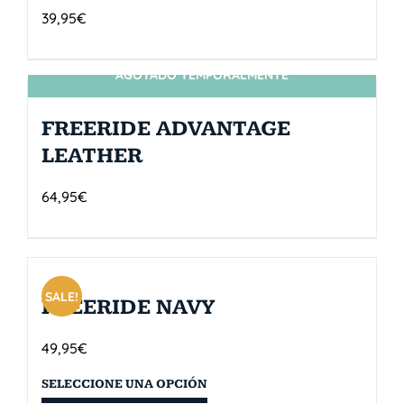
39,95
€
AGOTADO TEMPORALMENTE
SIN STOCK
FREERIDE ADVANTAGE
LEATHER
64,95
€
SALE!
FREERIDE NAVY
49,95
€
SELECCIONE UNA OPCIÓN