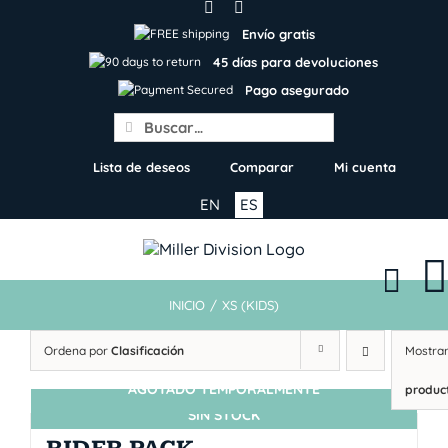
Skip
to
Envío gratis
content
45 días para devoluciones
Pago asegurado
Search
for:
Lista de deseos
Comparar
Mi cuenta
EN
ES
INICIO
/
XS (KIDS)
Ordena por
Clasificación
Mostra
AGOTADO TEMPORALMENTE
produc
SIN STOCK