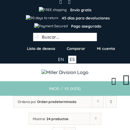
Skip
to
Envío gratis
content
45 días para devoluciones
Pago asegurado
Search
for:
Lista de deseos
Comparar
Mi cuenta
EN
ES
INICIO
/
XS (KIDS)
Ordena por
Orden predeterminado
Mostrar
24 productos