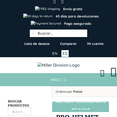
Skip
to
Envío gratis
content
45 días para devoluciones
Pago asegurado
Search
for:
Lista de deseos
Comparar
Mi cuenta
EN
ES
INICIO
/
L
Ordena por
Precio
BUSCAR
AGOTADO TEMPORALMENTE
PRODUCTOS
SIN STOCK