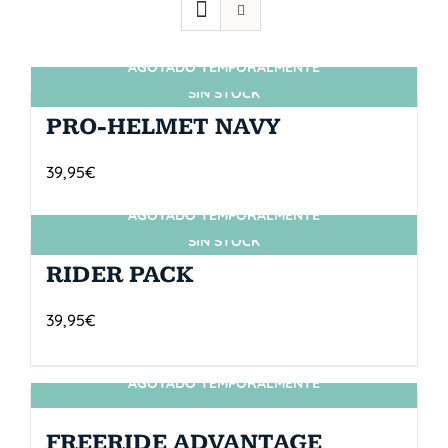
AGOTADO TEMPORALMENTE
SIN STOCK
PRO-HELMET NAVY
39,95
€
AGOTADO TEMPORALMENTE
SIN STOCK
RIDER PACK
39,95
€
AGOTADO TEMPORALMENTE
SIN STOCK
FREERIDE ADVANTAGE