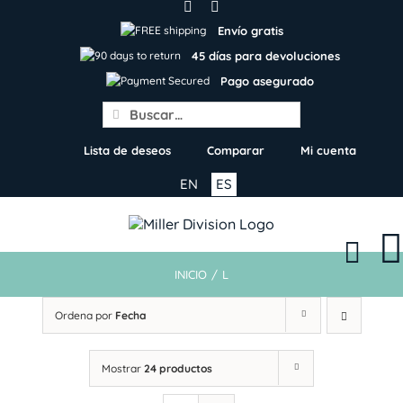
Skip
to
Envío gratis
content
45 días para devoluciones
Pago asegurado
Search
for:
Lista de deseos
Comparar
Mi cuenta
EN
ES
INICIO
/
L
Ordena por
Fecha
Mostrar
24 productos