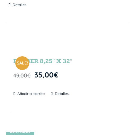
Detalles
RUBBER 8,25″ X 32″
SALE!
35,00
€
49,00
€
Añadir al carrito
Detalles
AGOTADO