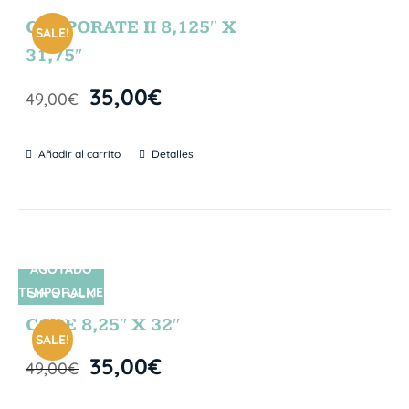
CORPORATE II 8,125″ X
SALE!
31,75″
35,00
€
49,00
€
Añadir al carrito
Detalles
AGOTADO
TEMPORALME
SIN STOCK
NTE
CORE 8,25″ X 32″
SALE!
35,00
€
49,00
€