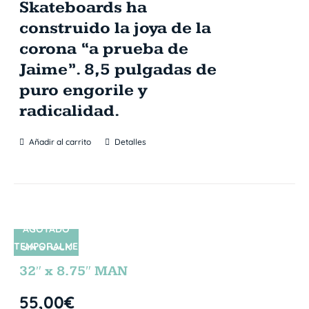
Skateboards ha
construido la joya de la
corona “a prueba de
Jaime”. 8,5 pulgadas de
puro engorile y
radicalidad.
Añadir al carrito
Detalles
AGOTADO
TEMPORALME
SIN STOCK
NTE
32″ x 8.75″ MAN
55,00
€