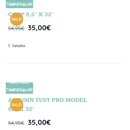
TEMPORALME
SIN STOCK
NTE
CORP 8,5″ X 32″
SALE!
35,00
€
54,95
€
Detalles
AGOTADO
TEMPORALME
SIN STOCK
NTE
AUTUMN TUST PRO MODEL
SALE!
8,5″X 32″
35,00
€
54,95
€