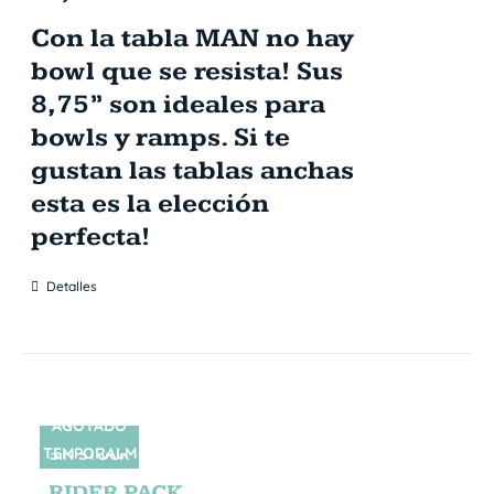
Con la tabla MAN no hay
bowl que se resista! Sus
8,75” son ideales para
bowls y ramps. Si te
gustan las tablas anchas
esta es la elección
perfecta!
Detalles
AGOTADO
TEMPORALM
SIN STOCK
ENTE
RIDER PACK