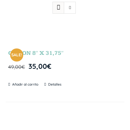
GIBSON 8″ X 31,75″
SALE!
35,00
€
49,00
€
Añadir al carrito
Detalles