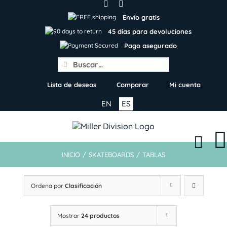
Skip
to
Envío gratis
content
45 días para devoluciones
Pago asegurado
Search
for:
Lista de deseos
Comparar
Mi cuenta
EN
ES
INICIO
/
SKATEBOARDS
/
TABLAS
Ordena por
Clasificación
Mostrar
24 productos