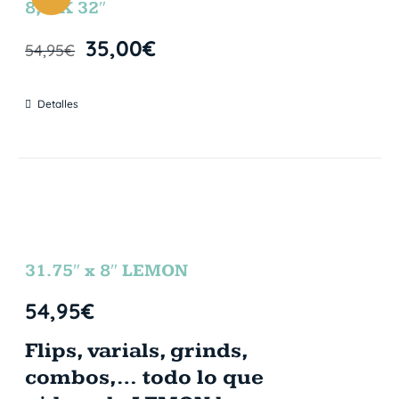
8,5″X 32″
35,00
€
54,95
€
Detalles
31.75″ x 8″ LEMON
54,95
€
Flips, varials, grinds,
combos,… todo lo que