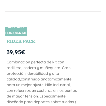
AGOTADO
TEMPORALME
SIN STOCK
NTE
RIDER PACK
39,95
€
Combinación perfecta de kit con
rodillera, codera y muñequera. Gran
protección, durabilidad y alta
calidad,construido anatómicamente
para un mejor ajuste. Hilo industrial,
con refuerzos en costuras en los puntos
de mayor tensión. Especialmente
diseñado para deportes sobre ruedas (