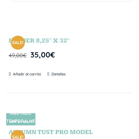
RUBBER 8,25″ X 32″
SALE!
35,00
€
49,00
€
Añadir al carrito
Detalles
AGOTADO
TEMPORALME
SIN STOCK
NTE
AUTUMN TUST PRO MODEL
SALE!