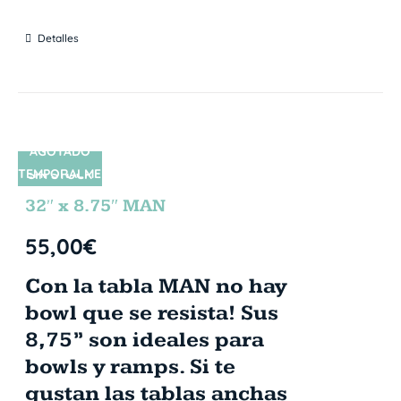
Detalles
AGOTADO
TEMPORALME
SIN STOCK
NTE
32″ x 8.75″ MAN
55,00
€
Con la tabla MAN no hay
bowl que se resista! Sus
8,75” son ideales para
bowls y ramps. Si te
gustan las tablas anchas