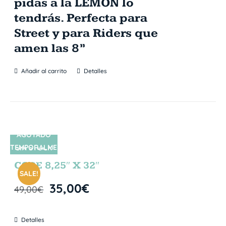
pidas a la LEMON lo
tendrás. Perfecta para
Street y para Riders que
amen las 8”
Añadir al carrito
Detalles
AGOTADO
TEMPORALME
SIN STOCK
NTE
CORE 8,25″ X 32″
SALE!
35,00
€
49,00
€
Detalles