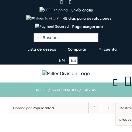
Skip
to
Envío gratis
content
45 días para devoluciones
Pago asegurado
Search
for:
Lista de deseos
Comparar
Mi cuenta
EN
ES
INICIO
/
SKATEBOARDS
/
TABLAS
Ordena por
Popularidad
Mostra
produc