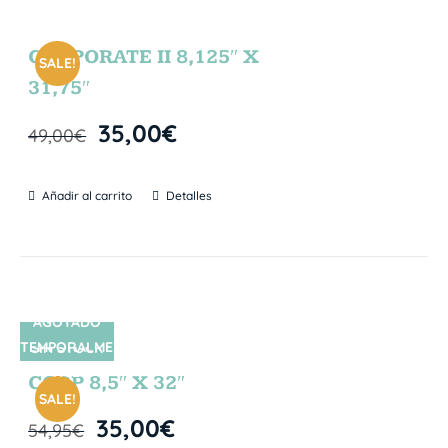
CORPORATE II 8,125″ X
SALE!
31,75″
35,00
€
49,00
€
Añadir al carrito
Detalles
AGOTADO
TEMPORALME
SIN STOCK
NTE
CORP 8,5″ X 32″
SALE!
35,00
€
54,95
€