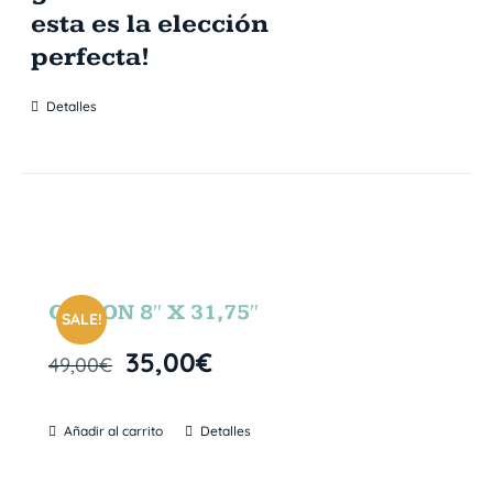
esta es la elección
perfecta!
Detalles
GIBSON 8″ X 31,75″
SALE!
35,00
€
49,00
€
Añadir al carrito
Detalles