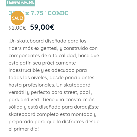
TEMPORALME
SIN STOCK
NTE
31.5″ x 7.75″ COMIC
SALE!
59,00
€
92,00
€
¡Un skateboard diseñado para los
riders más exigentes!, y construido con
componentes de alta calidad, hace que
este patín sea prácticamente
indestructible y es adecuado para
todos los niveles, desde principiantes
hasta profesionales. Un skateboard
versátil y perfecto para street, pool ,
park and vert. Tiene una construcción
sólida y está diseñado para durar. ¡Este
skateboard completo esta montado y
preparado para que lo disfrutres desde
el primer día!