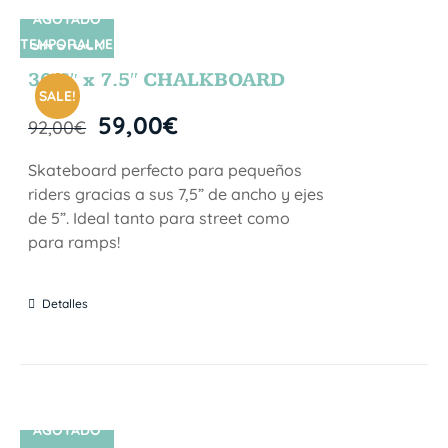
AGOTADO
TEMPORALME
SIN STOCK
NTE
30.5″ x 7.5″ CHALKBOARD
SALE!
59,00
€
92,00
€
Skateboard perfecto para pequeños
riders gracias a sus 7,5” de ancho y ejes
de 5”. Ideal tanto para street como
para ramps!
Detalles
AGOTADO