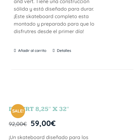
and vert. Tiene una construcción
sólida y está diseñado para durar.
¡Este skateboard completo esta
montado y preparado para que lo
disfrutres desde el primer día!
Añadir al carrito
Detalles
DESERT 8,25″ X 32″
SALE!
59,00
€
92,00
€
¡Un skateboard diseñado para los