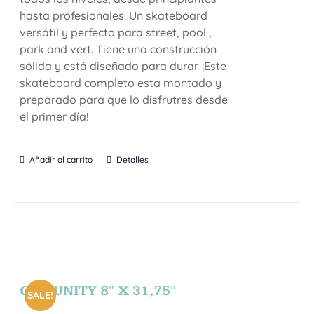
hasta profesionales. Un skateboard
versátil y perfecto para street, pool ,
park and vert. Tiene una construcción
sólida y está diseñado para durar. ¡Este
skateboard completo esta montado y
preparado para que lo disfrutres desde
el primer día!
Añadir al carrito
Detalles
COMUNITY 8″ X 31,75″
SALE!