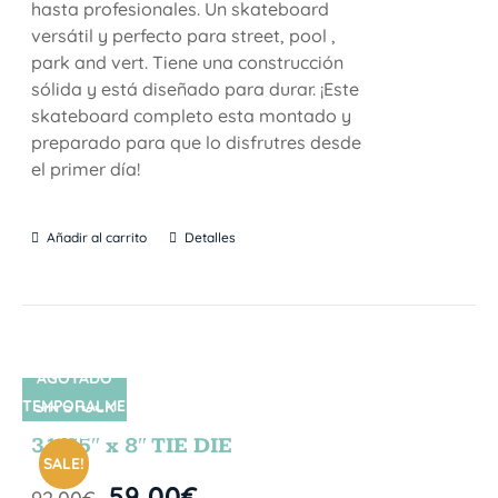
hasta profesionales. Un skateboard
versátil y perfecto para street, pool ,
park and vert. Tiene una construcción
sólida y está diseñado para durar. ¡Este
skateboard completo esta montado y
preparado para que lo disfrutres desde
el primer día!
Añadir al carrito
Detalles
AGOTADO
TEMPORALME
SIN STOCK
NTE
31.75″ x 8″ TIE DIE
SALE!
59,00
€