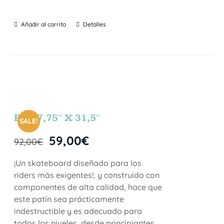
Añadir al carrito
Detalles
FUN 7,75″ X 31,5″
SALE!
59,00
€
92,00
€
¡Un skateboard diseñado para los
riders más exigentes!, y construido con
componentes de alta calidad, hace que
este patín sea prácticamente
indestructible y es adecuado para
todos los niveles, desde principiantes