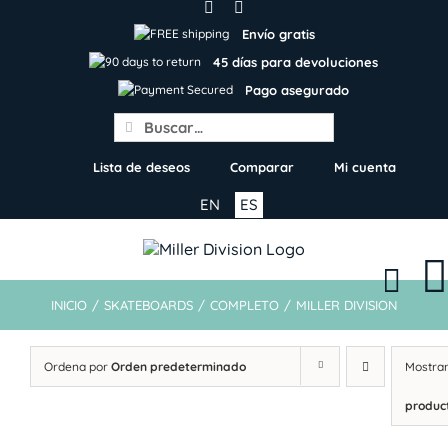
Skip
to
Envío gratis
content
45 días para devoluciones
Pago asegurado
Search
for:
Lista de deseos
Comparar
Mi cuenta
EN
ES
INICIO
/
SKATEBOARDS
/
COMPLETO
/
MILLER DIVISION
Ordena por
Orden predeterminado
Mostra
produc