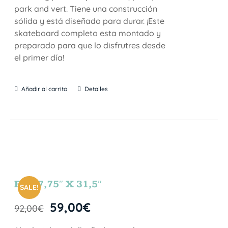
park and vert. Tiene una construcción
sólida y está diseñado para durar. ¡Este
skateboard completo esta montado y
preparado para que lo disfrutres desde
el primer día!
Añadir al carrito
Detalles
FUN 7,75″ X 31,5″
SALE!
59,00
€
92,00
€