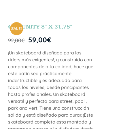
COMUNITY 8″ X 31,75″
SALE!
59,00
€
92,00
€
¡Un skateboard diseñado para los
riders más exigentes!, y construido con
componentes de alta calidad, hace que
este patín sea prácticamente
indestructible y es adecuado para
todos los niveles, desde principiantes
hasta profesionales. Un skateboard
versátil y perfecto para street, pool ,
park and vert. Tiene una construcción
sólida y está diseñado para durar. ¡Este
skateboard completo esta montado y
preparado para que lo disfrutres desde