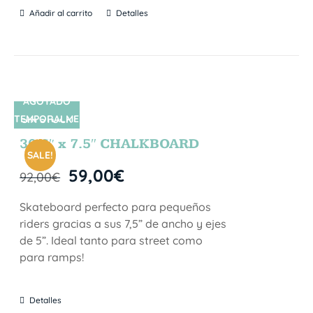
Añadir al carrito
Detalles
AGOTADO
TEMPORALME
SIN STOCK
NTE
30.5″ x 7.5″ CHALKBOARD
SALE!
59,00
€
92,00
€
Skateboard perfecto para pequeños
riders gracias a sus 7,5” de ancho y ejes
de 5”. Ideal tanto para street como
para ramps!
Detalles