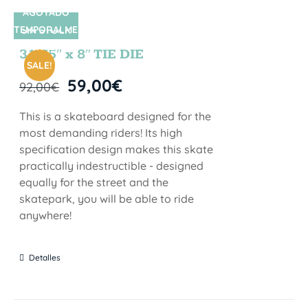
AGOTADO
TEMPORALME
SIN STOCK
NTE
31.75″ x 8″ TIE DIE
SALE!
59,00
€
92,00
€
This is a skateboard designed for the
most demanding riders! Its high
specification design makes this skate
practically indestructible - designed
equally for the street and the
skatepark, you will be able to ride
anywhere!
Detalles