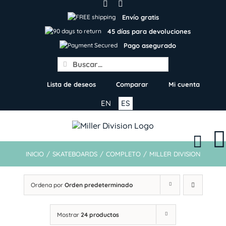
Skip
to
Envío gratis
content
45 días para devoluciones
Pago asegurado
Search
for:
Lista de deseos
Comparar
Mi cuenta
EN
ES
INICIO
/
SKATEBOARDS
/
COMPLETO
/
MILLER DIVISION
Ordena por
Orden predeterminado
Mostrar
24 productos