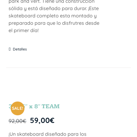
park and vert. Tiene una construcción
sólida y está diseñado para durar. ¡Este
skateboard completo esta montado y
preparado para que lo disfrutres desde
el primer día!
Detalles
31.75″ x 8″ TEAM
SALE!
59,00
€
92,00
€
¡Un skateboard diseñado para los