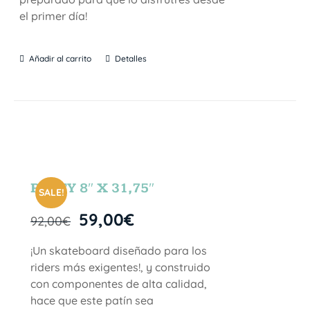
el primer día!
Añadir al carrito
Detalles
PARTY 8″ X 31,75″
SALE!
59,00
€
92,00
€
¡Un skateboard diseñado para los
riders más exigentes!, y construido
con componentes de alta calidad,
hace que este patín sea