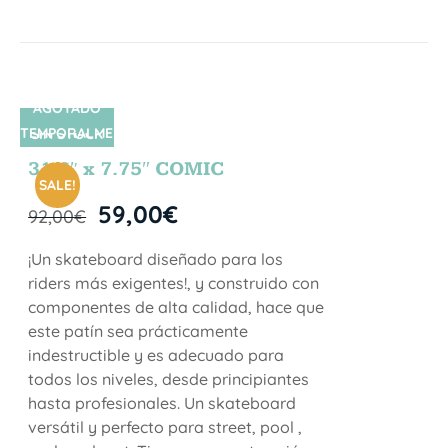
AGOTADO
TEMPORALME
SIN STOCK
NTE
31.5″ x 7.75″ COMIC
SALE!
59,00
€
92,00
€
¡Un skateboard diseñado para los
riders más exigentes!, y construido con
componentes de alta calidad, hace que
este patín sea prácticamente
indestructible y es adecuado para
todos los niveles, desde principiantes
hasta profesionales. Un skateboard
versátil y perfecto para street, pool ,