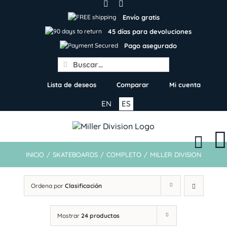
Skip
to
Envío gratis
content
45 días para devoluciones
Pago asegurado
Search
for:
Lista de deseos
Comparar
Mi cuenta
EN
ES
INICIO
/
SKATEBOARDS
/
COMPLETO
/
MILLER DIVISION
Ordena por
Clasificación
Mostrar
24 productos