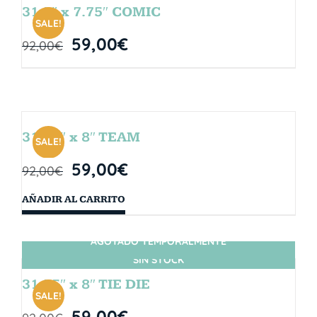
31.5″ x 7.75″ COMIC
SALE!
59,00
€
92,00
€
31.75″ x 8″ TEAM
SALE!
59,00
€
92,00
€
AÑADIR AL CARRITO
AGOTADO TEMPORALMENTE
SIN STOCK
31.75″ x 8″ TIE DIE
SALE!
59,00
€