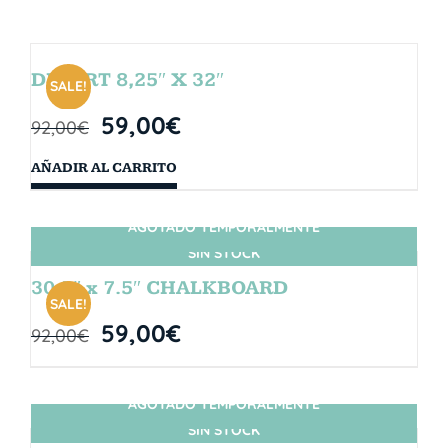
DESERT 8,25″ X 32″
SALE!
59,00
€
92,00
€
AÑADIR AL CARRITO
AGOTADO TEMPORALMENTE
SIN STOCK
30.5″ x 7.5″ CHALKBOARD
SALE!
59,00
€
92,00
€
AGOTADO TEMPORALMENTE
SIN STOCK