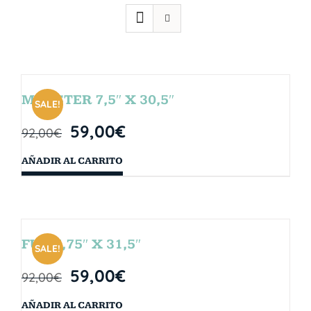
MONSTER 7,5″ X 30,5″
SALE!
59,00
€
92,00
€
AÑADIR AL CARRITO
FUN 7,75″ X 31,5″
SALE!
59,00
€
92,00
€
AÑADIR AL CARRITO