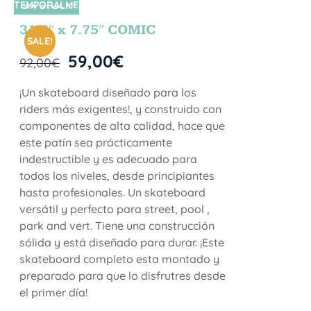
TEMPORALME
SIN STOCK
NTE
31.5″ x 7.75″ COMIC
SALE!
59,00
€
92,00
€
¡Un skateboard diseñado para los
riders más exigentes!, y construido con
componentes de alta calidad, hace que
este patín sea prácticamente
indestructible y es adecuado para
todos los niveles, desde principiantes
hasta profesionales. Un skateboard
versátil y perfecto para street, pool ,
park and vert. Tiene una construcción
sólida y está diseñado para durar. ¡Este
skateboard completo esta montado y
preparado para que lo disfrutres desde
el primer día!