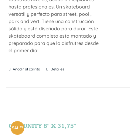
hasta profesionales. Un skateboard
versátil y perfecto para street, pool ,
park and vert. Tiene una construcción
sólida y está diseñado para durar. ¡Este
skateboard completo esta montado y
preparado para que lo disfrutres desde
el primer día!
Añadir al carrito
Detalles
COMUNITY 8″ X 31,75″
SALE!