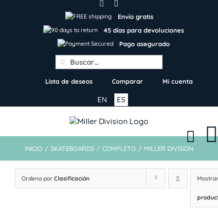
Skip
to
Envío gratis
content
45 días para devoluciones
Pago asegurado
Search
for:
Lista de deseos
Comparar
Mi cuenta
EN
ES
INICIO
/
SKATEBOARDS
/
COMPLETO
/
MILLER DIVISION
Ordena por
Clasificación
Mostra
produc