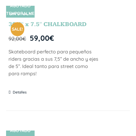
AGOTADO
TEMPORALME
SIN STOCK
NTE
30.5″ x 7.5″ CHALKBOARD
SALE!
59,00
€
92,00
€
Skateboard perfecto para pequeños
riders gracias a sus 7,5” de ancho y ejes
de 5”. Ideal tanto para street como
para ramps!
Detalles
AGOTADO