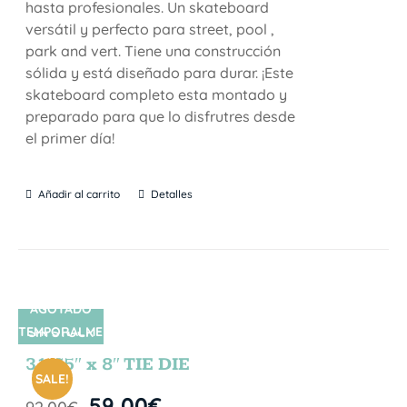
hasta profesionales. Un skateboard
versátil y perfecto para street, pool ,
park and vert. Tiene una construcción
sólida y está diseñado para durar. ¡Este
skateboard completo esta montado y
preparado para que lo disfrutres desde
el primer día!
Añadir al carrito
Detalles
AGOTADO
TEMPORALME
SIN STOCK
NTE
31.75″ x 8″ TIE DIE
SALE!
59,00
€