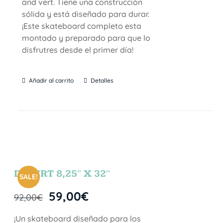
and vert. Tiene una construcción
sólida y está diseñado para durar.
¡Este skateboard completo esta
montado y preparado para que lo
disfrutres desde el primer día!
Añadir al carrito
Detalles
DESERT 8,25″ X 32″
SALE!
59,00
€
92,00
€
¡Un skateboard diseñado para los