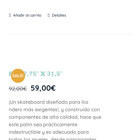
Añadir al carrito
Detalles
FUN 7,75″ X 31,5″
SALE!
59,00
€
92,00
€
¡Un skateboard diseñado para los
riders más exigentes!, y construido con
componentes de alta calidad, hace que
este patín sea prácticamente
indestructible y es adecuado para
todos los niveles, desde principiantes