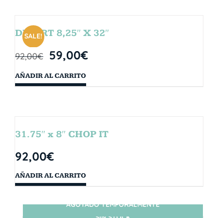
DESERT 8,25″ X 32″
SALE!
59,00
€
92,00
€
AÑADIR AL CARRITO
31.75″ x 8″ CHOP IT
92,00
€
AÑADIR AL CARRITO
AGOTADO TEMPORALMENTE
SIN STOCK