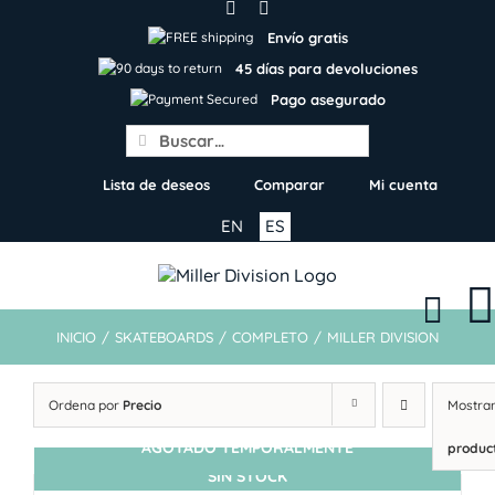
Skip
to
Envío gratis
content
45 días para devoluciones
Pago asegurado
Search
for:
Lista de deseos
Comparar
Mi cuenta
EN
ES
INICIO
/
SKATEBOARDS
/
COMPLETO
/
MILLER DIVISION
Ordena por
Precio
Mostra
AGOTADO TEMPORALMENTE
produc
SIN STOCK