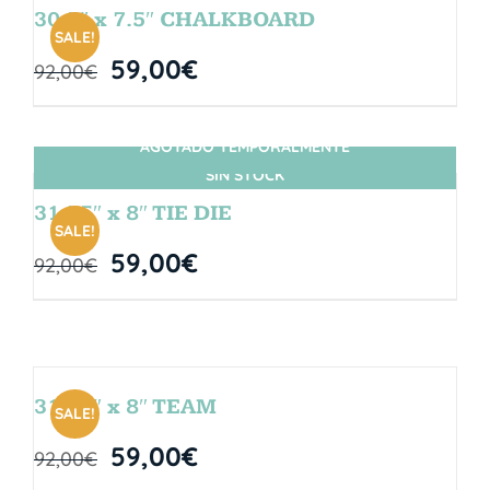
30.5″ x 7.5″ CHALKBOARD
SALE!
59,00
€
92,00
€
AGOTADO TEMPORALMENTE
SIN STOCK
31.75″ x 8″ TIE DIE
SALE!
59,00
€
92,00
€
31.75″ x 8″ TEAM
SALE!
59,00
€
92,00
€