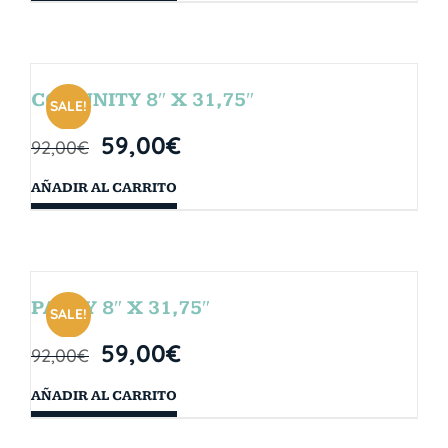
COMUNITY 8″ X 31,75″
SALE!
59,00
€
92,00
€
AÑADIR AL CARRITO
PARTY 8″ X 31,75″
SALE!
59,00
€
92,00
€
AÑADIR AL CARRITO