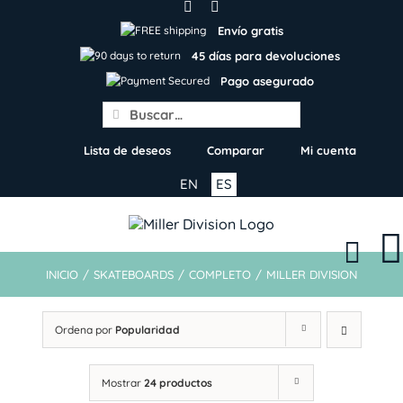
Skip
to
Envío gratis
content
45 días para devoluciones
Pago asegurado
Search
for:
Lista de deseos
Comparar
Mi cuenta
EN
ES
INICIO
/
SKATEBOARDS
/
COMPLETO
/
MILLER DIVISION
Ordena por
Popularidad
Mostrar
24 productos