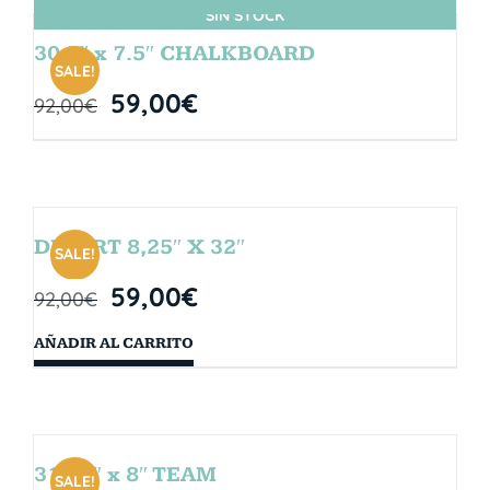
SIN STOCK
30.5″ x 7.5″ CHALKBOARD
SALE!
59,00
€
92,00
€
DESERT 8,25″ X 32″
SALE!
59,00
€
92,00
€
AÑADIR AL CARRITO
31.75″ x 8″ TEAM
SALE!