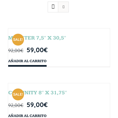
MONSTER 7,5″ X 30,5″
SALE!
59,00
€
92,00
€
AÑADIR AL CARRITO
COMUNITY 8″ X 31,75″
SALE!
59,00
€
92,00
€
AÑADIR AL CARRITO