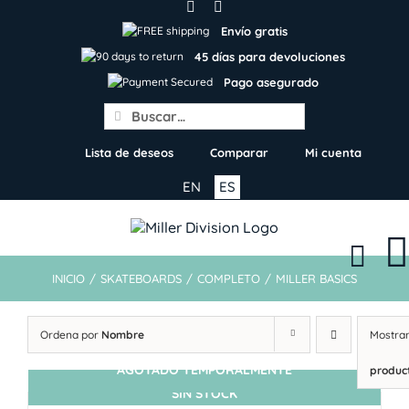
Skip
to
Envío gratis
content
45 días para devoluciones
Pago asegurado
Search
for:
Lista de deseos
Comparar
Mi cuenta
EN
ES
INICIO
/
SKATEBOARDS
/
COMPLETO
/
MILLER BASICS
Ordena por
Nombre
Mostra
AGOTADO TEMPORALMENTE
produc
SIN STOCK