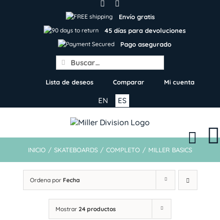
Skip
to
Envío gratis
content
45 días para devoluciones
Pago asegurado
Search
for:
Lista de deseos
Comparar
Mi cuenta
EN
ES
INICIO
/
SKATEBOARDS
/
COMPLETO
/
MILLER BASICS
Ordena por
Fecha
Mostrar
24 productos