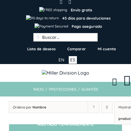
Skip
to
Envío gratis
content
45 días para devoluciones
Pago asegurado
Search
for:
Lista de deseos
Comparar
Mi cuenta
EN
ES
INICIO
/
PROTECCIONES
/
GUANTES
Ordena por
Nombre
Mostra
produc
AGOTADO TEMPORALMENTE
SIN STOCK