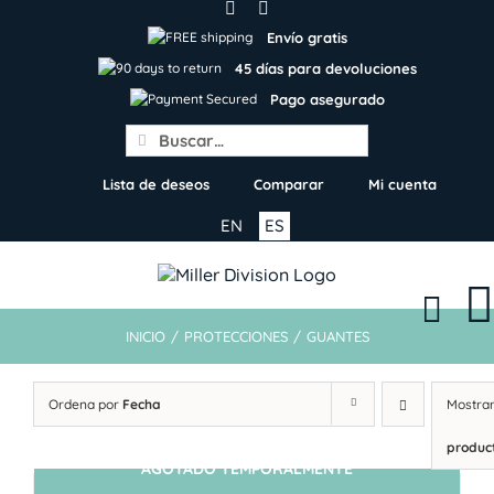
Skip
to
Envío gratis
content
45 días para devoluciones
Pago asegurado
Search
for:
Lista de deseos
Comparar
Mi cuenta
EN
ES
INICIO
/
PROTECCIONES
/
GUANTES
Ordena por
Fecha
Mostra
produc
AGOTADO TEMPORALMENTE
SIN STOCK