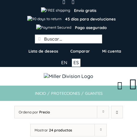
Skip
to
Envío gratis
content
45 días para devoluciones
Pago asegurado
Search
for:
Lista de deseos
Comparar
Mi cuenta
EN
ES
INICIO
/
PROTECCIONES
/
GUANTES
Ordena por
Precio
Mostrar
24 productos