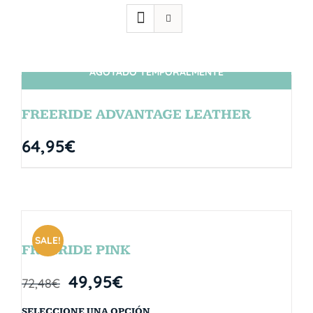
AGOTADO TEMPORALMENTE
SIN STOCK
FREERIDE ADVANTAGE LEATHER
64,95
€
SALE!
FREERIDE PINK
49,95
€
72,48
€
SELECCIONE UNA OPCIÓN