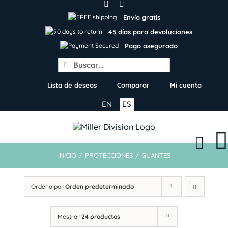
Skip
to
Envío gratis
content
45 días para devoluciones
Pago asegurado
Search
for:
Lista de deseos
Comparar
Mi cuenta
EN
ES
INICIO
/
PROTECCIONES
/
GUANTES
Ordena por
Orden predeterminado
Mostrar
24 productos