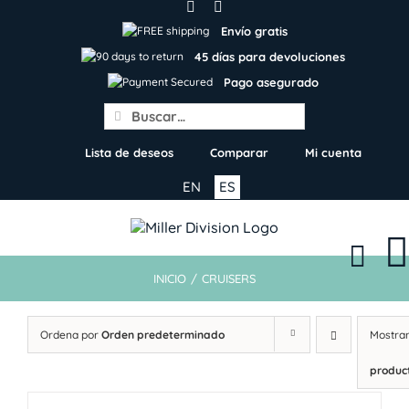
Skip
to
Envío gratis
content
45 días para devoluciones
Pago asegurado
Search
for:
Lista de deseos
Comparar
Mi cuenta
EN
ES
INICIO
/
CRUISERS
Ordena por
Orden predeterminado
Mostra
produc