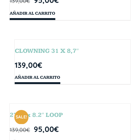
139,00
€
AÑADIR AL CARRITO
CLOWNING 31 X 8,7″
139,00
€
AÑADIR AL CARRITO
27.5″ x 8.2″ LOOP
SALE!
95,00
€
139,00
€