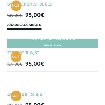
SUNSET 27,5″ X 8,2″
SALE!
95,00
€
139,00
€
AÑADIR AL CARRITO
AGOTADO TEMPORALMENTE
SIN STOCK
FIJI 29″ X 8,5″
SALE!
95,00
€
139,00
€
DROP 29″ X 8,5″
SALE!
95,00
€