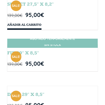
SUNSET 27,5″ X 8,2″
SALE!
95,00
€
139,00
€
AÑADIR AL CARRITO
AGOTADO TEMPORALMENTE
SIN STOCK
FIJI 29″ X 8,5″
SALE!
95,00
€
139,00
€
DROP 29″ X 8,5″
SALE!
95,00
€