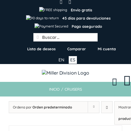
Skip
to
Envío gratis
content
45 días para devoluciones
Pago asegurado
Search
for:
Lista de deseos
Comparar
Mi cuenta
EN
ES
INICIO
/
CRUISERS
Ordena por
Orden predeterminado
Mostra
produc