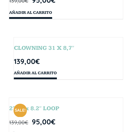
139,00
€
AÑADIR AL CARRITO
CLOWNING 31 X 8,7″
139,00
€
AÑADIR AL CARRITO
27.5″ x 8.2″ LOOP
SALE!
95,00
€
139,00
€