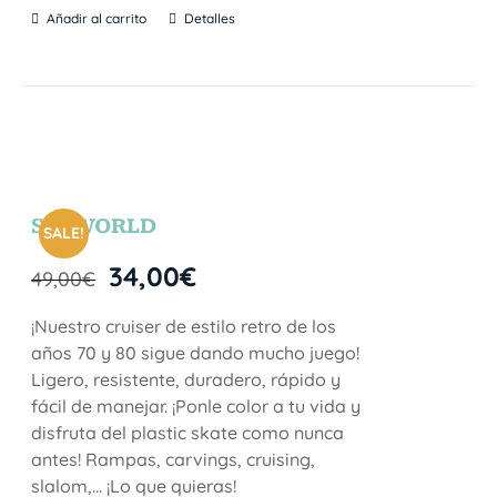
Añadir al carrito
Detalles
SEAWORLD
SALE!
34,00
€
49,00
€
¡Nuestro cruiser de estilo retro de los
años 70 y 80 sigue dando mucho juego!
Ligero, resistente, duradero, rápido y
fácil de manejar. ¡Ponle color a tu vida y
disfruta del plastic skate como nunca
antes! Rampas, carvings, cruising,
slalom,… ¡Lo que quieras!