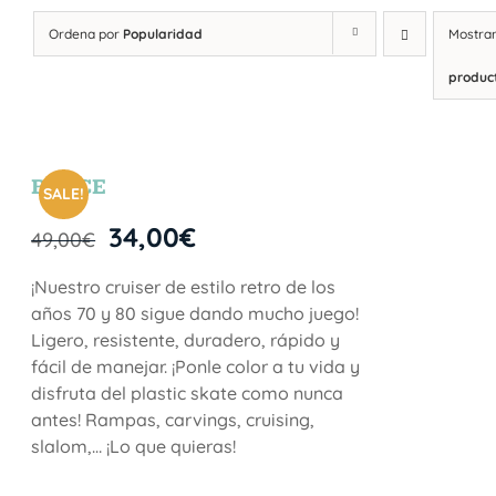
Ordena por
Popularidad
Mostra
produc
BRYCE
SALE!
34,00
€
49,00
€
¡Nuestro cruiser de estilo retro de los
años 70 y 80 sigue dando mucho juego!
Ligero, resistente, duradero, rápido y
fácil de manejar. ¡Ponle color a tu vida y
disfruta del plastic skate como nunca
antes! Rampas, carvings, cruising,
slalom,… ¡Lo que quieras!