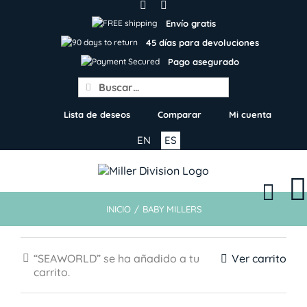
Skip
to
Envío gratis
content
45 días para devoluciones
Pago asegurado
Search
for:
Lista de deseos
Comparar
Mi cuenta
EN
ES
INICIO
/
BABY MILLERS
“SEAWORLD” se ha añadido a tu
Ver carrito
carrito.