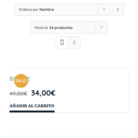
Ordena por
Nombre
Mostrar
24 productos
BRYCE
SALE!
34,00
€
49,00
€
AÑADIR AL CARRITO