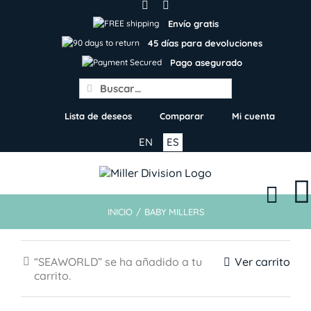
Skip
to
Envío gratis
content
45 días para devoluciones
Pago asegurado
Search
for:
Lista de deseos
Comparar
Mi cuenta
EN
ES
INICIO
/
BABY MILLERS
“SEAWORLD” se ha añadido a tu
Ver carrito
carrito.