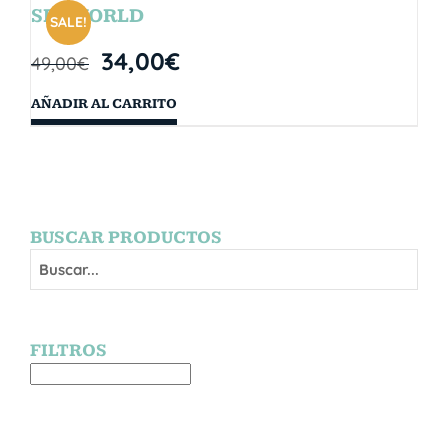
SEAWORLD
SALE!
34,00
€
49,00
€
AÑADIR AL CARRITO
BUSCAR PRODUCTOS
FILTROS