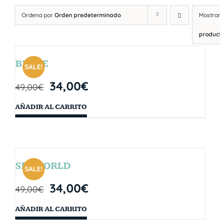
Ordena por
Orden predeterminado
Mostra
produc
BRYCE
SALE!
34,00
€
49,00
€
AÑADIR AL CARRITO
SEAWORLD
SALE!
34,00
€
49,00
€
AÑADIR AL CARRITO