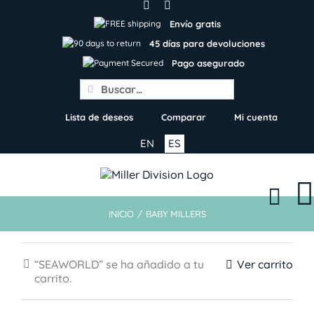
Skip
to
Envío gratis
content
45 días para devoluciones
Pago asegurado
Search
for:
Lista de deseos
Comparar
Mi cuenta
EN
ES
INICIO
/
BABY MILLERS
“SEAWORLD” se ha añadido a tu
Ver carrito
carrito.